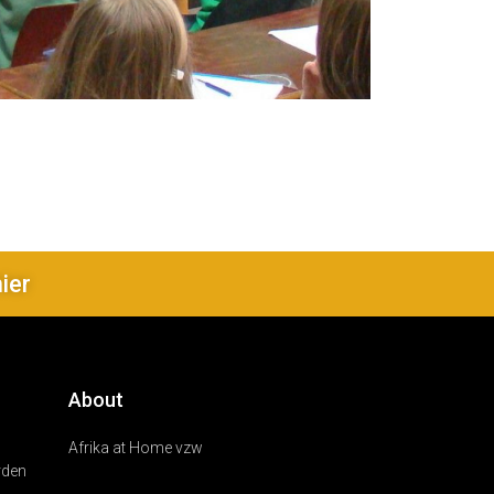
hier
About
Afrika at Home vzw
rden