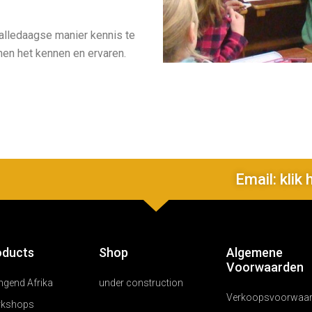
alledaagse manier kennis te
nen het kennen en ervaren.
Email: klik 
oducts
Shop
Algemene
Voorwaarden
ngend Afrika
under construction
Verkoopsvoorwaa
kshops