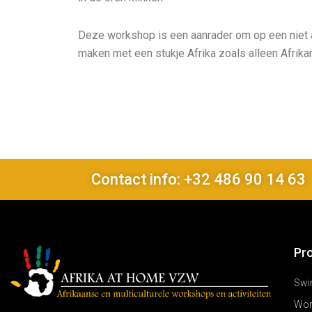
Deze workshop is een aanrader om op een niet 
maken met een stukje Afrika zoals alleen Afrika
Contact info: +32 486 90 14 63
Pr
Swi
Wor