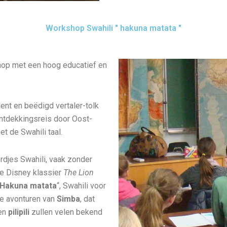
Workshop Swahili " hakuna matata "
hop met een hoog educatief en
ent en beëdigd vertaler-tolk
ntdekkingsreis door Oost-
t de Swahili taal.
djes Swahili, vaak zonder
de Disney klassier
The Lion
Hakuna matata
“, Swahili voor
de avonturen van
Simba
, dat
en
pilipili
zullen velen bekend