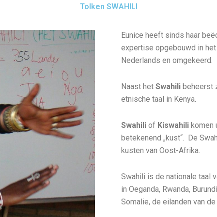
Tolken SWAHILI
Eunice heeft sinds haar beëd
expertise opgebouwd in het
Nederlands en omgekeerd.
Naast het
Swahili
beheerst z
etnische taal in Kenya.
Swahili
of
Kiswahili
komen u
betekenend „kust“. De Swahi
kusten van Oost-Afrika.
Swahili is de nationale taal
in Oeganda, Rwanda, Burundi
Somalie, de eilanden van 