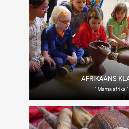
AFRIKAANS K
Benieuwd hoe het een Afrikaans klasje aan toe gaat ? D
Read More
AFRIKAANS KL
" Mama afrika "