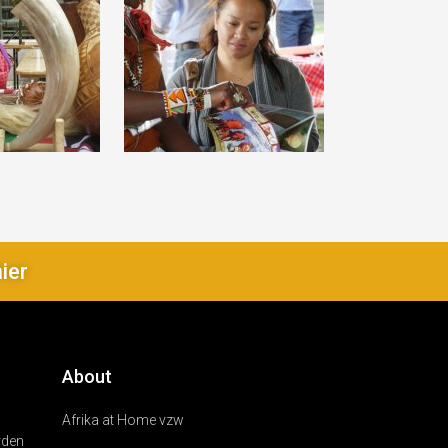
hier
About
Afrika at Home vzw
rden