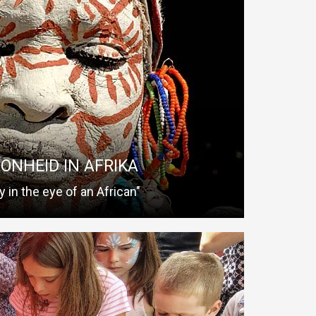
NHEID IN AFRIKA
erlei opvattingen geweest over wat mooi is en wat niet.
ote ceremoniele waarde in de Afrikaanse cultuur,
agelikse leven.
Read More
ONHEID IN AFRIKA
y in the eye of an African"