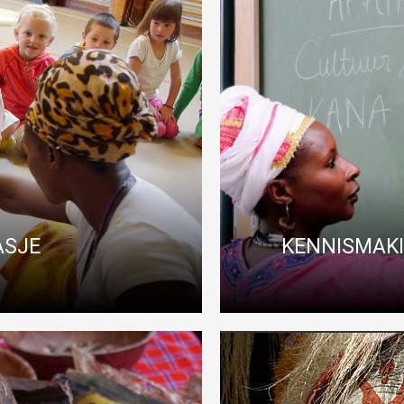
KENNISMAKIN
LASJE
“Hakuna matata”, geen zorgen in he
an is deze workshops de juiste keuze.
educati
ASJE
KENNISMAKI