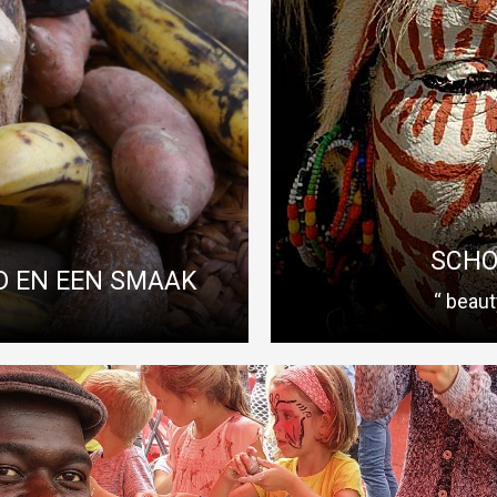
ND EN EEN SMAAK
SCHOO
AFRIKAANSE MASKERS IN KLEI
halen-workshops aan over de Afrikaanse
Er zijn door alle eeuwen heen all
an Afrikaanse kunst. Elk Afrikaans masker is uniek en hebben een gr
amen hangt.
j spiritualiteit, religie, muziek en dans sterk geintegreerd zijn in het d
Read More
SCHO
D EN EEN SMAAK
“ beaut