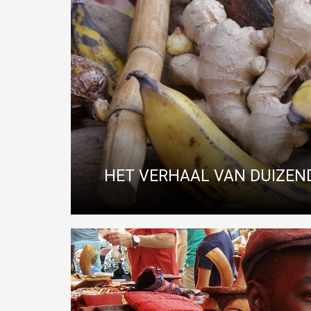
HET VERHAAL VAN DUIZE
Naast actief koken bieden we ook een interactieve ver
Afrikaanse maskers zijn de meest bekende vorm v
keuken en alles wat ermee s
waarbij waarbi
Read More
HET VERHAAL VAN DUIZEN