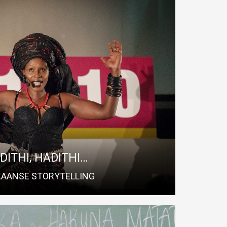
NSE STORYTELLING
ft,gaat een bibliotheek in vlammen op”. Dit oud Afrikaans
van het gesproken woord in de Afrikaanse samenleving en
kennis, kunst en traditie van generatie op generatie.
Read More
DITHI, HADITHI…
KAANSE STORYTELLING