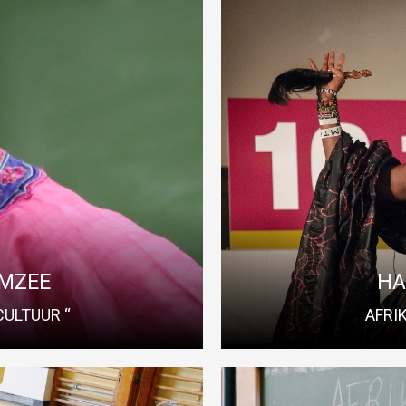
N MZEE
AFRIKAA
s met vele facetten van de Afrikaanse
e voorwerpen, instrumenten, kleding,
“Wanneer in Afrika een oude man ster
nice je mee op een boeiende en actieve
spreekwoord illustreert het belang 
rkshop is naar duur en inhoud aanpasbaar
de mondelinge overlevering van 
.
 MZEE
HA
CULTUUR “
AFRI