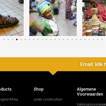
Email: klik 
oducts
Shop
Algemene
Voorwaarden
ngend Afrika
under construction
Verkoopsvoorwaa