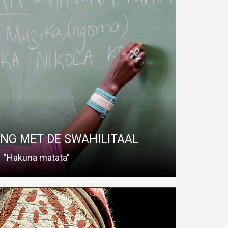
G MET DE SWAHILITAAL
t Swahili, is een interactieve taalworkshop met een hoog
ef en -entertainmentgehalte.
Read More
NG MET DE SWAHILITAAL
“Hakuna matata”