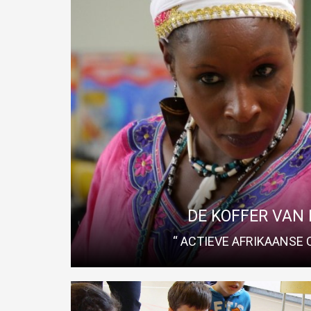
DE KOFFER VA
Met “ de koffer van Mzee “ maken de deelnemers kenni
samenleving. Aan de hand van een koffer vol Afrikaans
voeding, uitgebreid met dans, zang en verhaal, neemt Eu
reis door het Afrika van vroeger en nu. Deze flexibele wo
naar alle leeftijden
DE KOFFER VAN
Read More
“ ACTIEVE AFRIKAANSE 