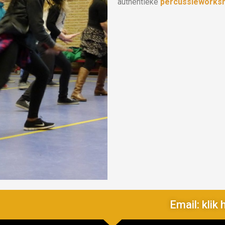
authentieke
percussieworks
Email: klik 