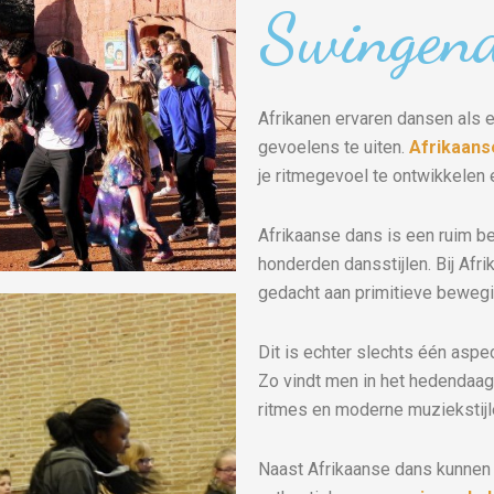
Swingend
Afrikanen ervaren dansen als e
gevoelens te uiten.
Afrikaans
je ritmegevoel te ontwikkelen e
Afrikaanse dans is een ruim beg
honderden dansstijlen. Bij Afr
gedacht aan primitieve bewegi
Dit is echter slechts één aspec
Zo vindt men in het hedendaag
ritmes en moderne muziekstijle
Naast Afrikaanse dans kunnen 