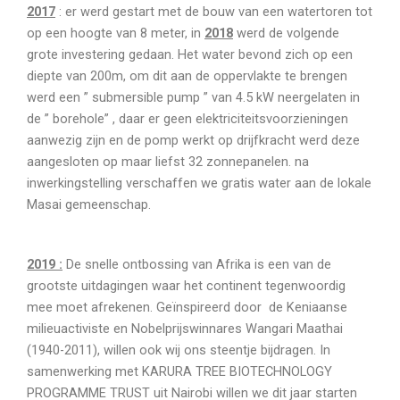
2017
: er werd gestart met de bouw van een watertoren tot
op een hoogte van 8 meter, in
2018
werd de volgende
grote investering gedaan. Het water bevond zich op een
diepte van 200m, om dit aan de oppervlakte te brengen
werd een ” submersible pump ” van 4.5 kW neergelaten in
de ” borehole” , daar er geen elektriciteitsvoorzieningen
aanwezig zijn en de pomp werkt op drijfkracht werd deze
aangesloten op maar liefst 32 zonnepanelen. na
inwerkingstelling verschaffen we gratis water aan de lokale
Masai gemeenschap.
2019 :
De snelle ontbossing van Afrika is een van de
grootste uitdagingen waar het continent tegenwoordig
mee moet afrekenen. Geïnspireerd door de Keniaanse
milieuactiviste en Nobelprijswinnares Wangari Maathai
(1940-2011), willen ook wij ons steentje bijdragen. In
samenwerking met KARURA TREE BIOTECHNOLOGY
PROGRAMME TRUST uit Nairobi willen we dit jaar starten