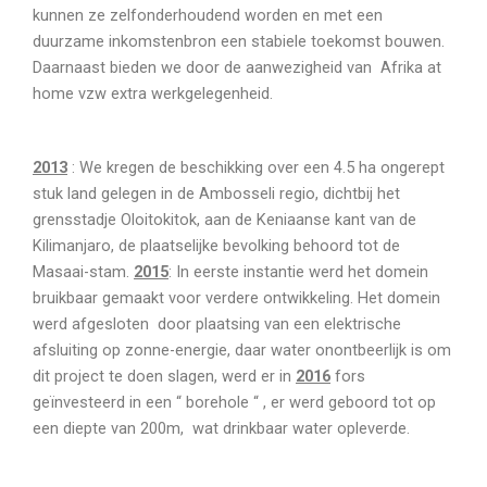
kunnen ze zelfonderhoudend worden en met een
duurzame inkomstenbron een stabiele toekomst bouwen.
Daarnaast bieden we door de aanwezigheid van Afrika at
home vzw extra werkgelegenheid.
2013
: We kregen de beschikking over een 4.5 ha ongerept
stuk land gelegen in de Ambosseli regio, dichtbij het
grensstadje Oloitokitok, aan de Keniaanse kant van de
Kilimanjaro, de plaatselijke bevolking behoord tot de
Masaai-stam.
2015
: In eerste instantie werd het domein
bruikbaar gemaakt voor verdere ontwikkeling. Het domein
werd afgesloten door plaatsing van een elektrische
afsluiting op zonne-energie, daar water onontbeerlijk is om
dit project te doen slagen, werd er in
2016
fors
geïnvesteerd in een “ borehole “ , er werd geboord tot op
een diepte van 200m, wat drinkbaar water opleverde.