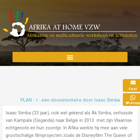
Spring
naar
de
inhoud
Afrika @ Home VZW
swingend afrika
Email
WORKSHOPS
PLAN - I : een documentaire door Isaac Simba
Whatsap
SCHOOLPROJECTEN
Isaac Simba (33 jaar), ook wel gekend als Ak Simba, verhuisde
van Kampala (Oeganda) naar België in 2013 met zijn Vlaamse
AFRIKAANS KOKEN
echtgenote en hun zoontje. In Afika werkte hij mee aan vele
VERTALEN – TOLKEN SWAHILI
grootschalige filmprojecten zoals de Disneyfilm The Queen of