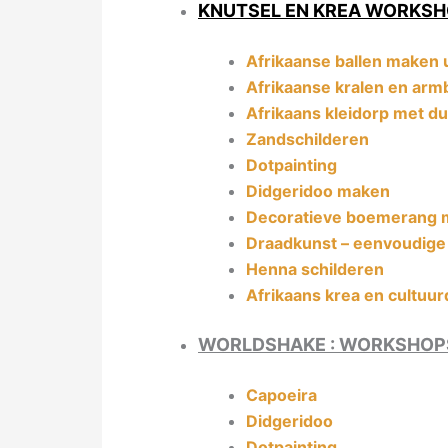
KNUTSEL EN KREA WORKS
Afrikaanse ballen maken u
Afrikaanse kralen en arm
Afrikaans kleidorp met du
Zandschilderen
Dotpainting
Didgeridoo maken
Decoratieve boemerang 
Draadkunst – eenvoudige m
Henna schilderen
Afrikaans krea en cultuur
WORLDSHAKE : WORKSHOPS
Capoeira
Didgeridoo
Dotpainting