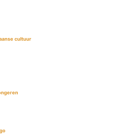
aanse cultuur
jongeren
ngo