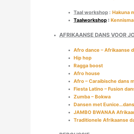
Taal workshop
:
Hakuna m
Taalworkshop
:
Kennismak
AFRIKAANSE DANS VOOR J
Afro dance – Afrikaanse 
Hip hop
Ragga boost
Afro house
Afro – Caraibische dans m
Fiesta Latino – Fusion da
Zumba – Bokwa
Dansen met Eunice…dans
JAMBO BWANAA Afrikaans
Traditionele Afrikaanse da